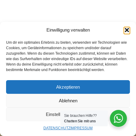
Einwilligung verwalten
Um dir ein optimales Erlebnis zu bieten, verwenden wir Technologien wie
Cookies, um Geräteinformationen zu speichern und/oder darauf
zuzugreifen. Wenn du diesen Technologien zustimmst, können wir Daten
wie das Surfverhalten oder eindeutige IDs auf dieser Website verarbeiten.
Wenn du deine Einwilligung nicht erteilst oder zurückziehst, können
bestimmte Merkmale und Funktionen beeinträchtigt werden.
Akzeptieren
Ablehnen
Einstellungen ansehen
Sie brauchen Hilfe??
Chatten Sie mit uns
DATENSCHUTZ
IMPRESSUM
Neve
| Präsentiert von
WordPress