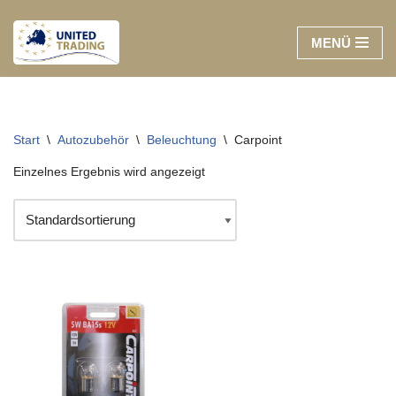
MENÜ
Zum
Inhalt
springen
Start
\
Autozubehör
\
Beleuchtung
\
Carpoint
Einzelnes Ergebnis wird angezeigt