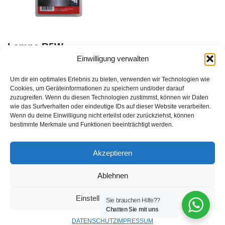
Lampe R5W
BA15s/207, 2er
Einwilligung verwalten
Blister, VE: 1 Stk.
Um dir ein optimales Erlebnis zu bieten, verwenden wir Technologien wie
Du musst Dich
Cookies, um Geräteinformationen zu speichern und/oder darauf
zuzugreifen. Wenn du diesen Technologien zustimmst, können wir Daten
hier anmelden
, bevor Du
wie das Surfverhalten oder eindeutige IDs auf dieser Website verarbeiten.
Produkte kaufen kannst
EAN:
Wenn du deine Einwilligung nicht erteilst oder zurückziehst, können
bestimmte Merkmale und Funktionen beeinträchtigt werden.
8711293042258
zzgl.
Versandkosten
Akzeptieren
Ablehnen
Einstellungen ansehen
Sie brauchen Hilfe??
Chatten Sie mit uns
DATENSCHUTZ
IMPRESSUM
Neve
| Präsentiert von
WordPress