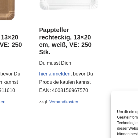
Pappteller
 13×20
rechteckig, 13×20
 VE: 250
cm, weiß, VE: 250
Stk.
Du musst Dich
 bevor Du
hier anmelden
, bevor Du
n kannst
Produkte kaufen kannst
911610
EAN:
4008156967570
ten
zzgl.
Versandkosten
Um dir ein o
Geräteinfor
Technologien
dieser Websi
können best