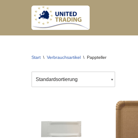
Zum
Inhalt
springen
Start
\
Verbrauchsartikel
\
Pappteller