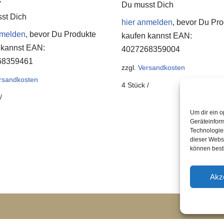
Du musst Dich
st Dich
hier anmelden
, bevor Du Pr
nmelden
, bevor Du Produkte
kaufen kannst
EAN:
 kannst
EAN:
4027268359004
68359461
zzgl.
Versandkosten
rsandkosten
4
Stück
/
/
Um dir ein o
Geräteinfor
Technologien
dieser Websi
können best
Akz