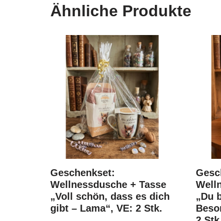
Ähnliche Produkte
Geschenkset:
Gesc
Wellnessdusche + Tasse
Well
„Voll schön, dass es dich
„Du b
gibt – Lama“, VE: 2 Stk.
Beson
2 Stk