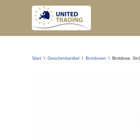
Zum
Inhalt
springen
Start
\
Geschenkartikel
\
Brotdosen
\
Brotdose, 3in