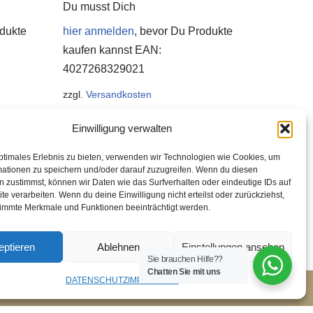
Du musst Dich
odukte
hier anmelden
, bevor Du Produkte
kaufen kannst
EAN:
4027268329021
zzgl.
Versandkosten
1
Stück
/
Einwilligung verwalten
ptimales Erlebnis zu bieten, verwenden wir Technologien wie Cookies, um
mationen zu speichern und/oder darauf zuzugreifen. Wenn du diesen
 zustimmst, können wir Daten wie das Surfverhalten oder eindeutige IDs auf
te verarbeiten. Wenn du deine Einwilligung nicht erteilst oder zurückziehst,
immte Merkmale und Funktionen beeinträchtigt werden.
eptieren
Ablehnen
Einstellungen ansehen
Sie brauchen Hilfe??
Chatten Sie mit uns
DATENSCHUTZ
IMPRESSUM