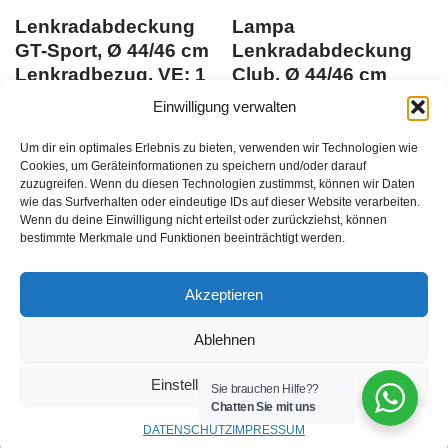
Lenkradabdeckung
Lampa
GT-Sport, Ø 44/46 cm
Lenkradabdeckung
Lenkradbezug, VE: 1
Club, Ø 44/46 cm
Stk.
(schwarz)
Einwilligung verwalten
Du musst Dich
Du musst Dich
Um dir ein optimales Erlebnis zu bieten, verwenden wir Technologien wie
hier anmelden
, bevor Du
hier anmelden
, bevor Du
Cookies, um Geräteinformationen zu speichern und/oder darauf
zuzugreifen. Wenn du diesen Technologien zustimmst, können wir Daten
Produkte kaufen kannst
EAN:
Produkte kaufen kannst
EAN:
wie das Surfverhalten oder eindeutige IDs auf dieser Website verarbeiten.
8000692980088
8000692988466
Wenn du deine Einwilligung nicht erteilst oder zurückziehst, können
bestimmte Merkmale und Funktionen beeinträchtigt werden.
zzgl.
Versandkosten
zzgl.
Versandkosten
1
Stück
/
Akzeptieren
Ablehnen
Einstellungen ansehen
Sie brauchen Hilfe??
Chatten Sie mit uns
DATENSCHUTZ
IMPRESSUM
Neve
| Präsentiert von
WordPress