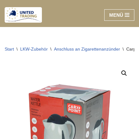
MENÜ
Zum
Inhalt
springen
Start
\
LKW-Zubehör
\
Anschluss an Zigarettenanzünder
\
Carpoi