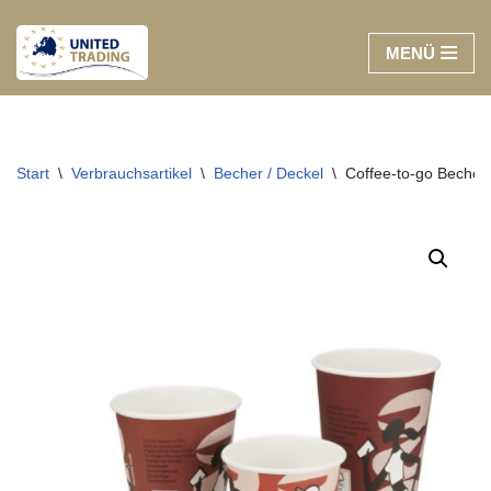
MENÜ
Zum
Inhalt
springen
Start
\
Verbrauchsartikel
\
Becher / Deckel
\
Coffee-to-go Becher,