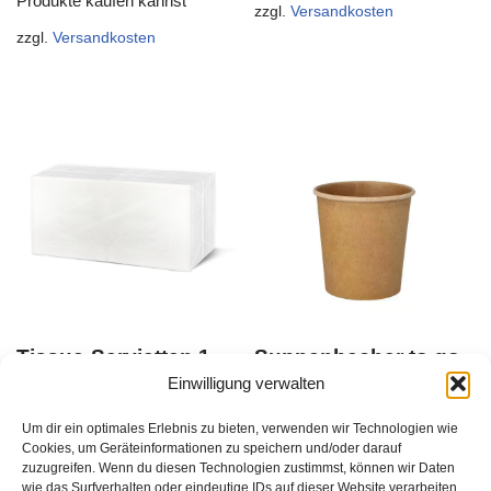
Produkte kaufen kannst
zzgl.
Versandkosten
zzgl.
Versandkosten
Tissue-Servietten 1-
Suppenbecher to go,
lagig, weiß, 33×33
480 ml, braun, VE: 25
Einwilligung verwalten
cm, VE: 500 Stk.
Stk. (Btl.)
Um dir ein optimales Erlebnis zu bieten, verwenden wir Technologien wie
Du musst Dich
Du musst Dich
Cookies, um Geräteinformationen zu speichern und/oder darauf
zuzugreifen. Wenn du diesen Technologien zustimmst, können wir Daten
hier anmelden
, bevor Du
hier anmelden
, bevor Du
wie das Surfverhalten oder eindeutige IDs auf dieser Website verarbeiten.