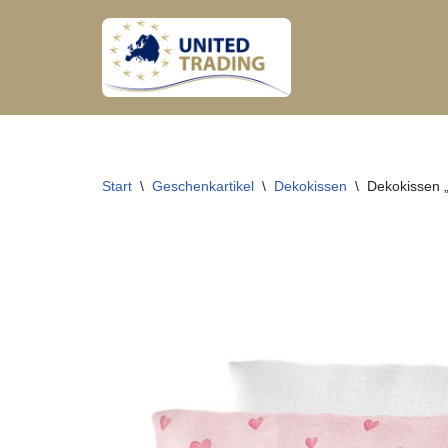
Zum
Inhalt
springen
Start
\
Geschenkartikel
\
Dekokissen
\
Dekokissen 