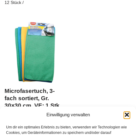
12
Stück
/
Microfasertuch, 3-
fach sortiert, Gr.
30×30 cm, VE: 1 Stk.
Einwilligung verwalten
Du musst Dich
hier anmelden
, bevor Du
Um dir ein optimales Erlebnis zu bieten, verwenden wir Technologien wie
Produkte kaufen kannst
EAN:
Cookies, um Geräteinformationen zu speichern und/oder darauf