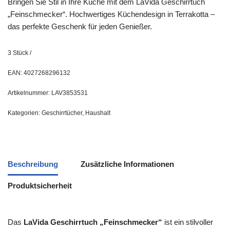
Bringen Sie Stil in Ihre Küche mit dem LaVida Geschirrtuch
„Feinschmecker“. Hochwertiges Küchendesign in Terrakotta –
das perfekte Geschenk für jeden Genießer.
3
Stück
/
EAN:
4027268296132
Artikelnummer:
LAV3853531
Kategorien:
Geschirrtücher
,
Haushalt
Beschreibung
Zusätzliche Informationen
Produktsicherheit
Das
LaVida Geschirrtuch „Feinschmecker“
ist ein stilvoller