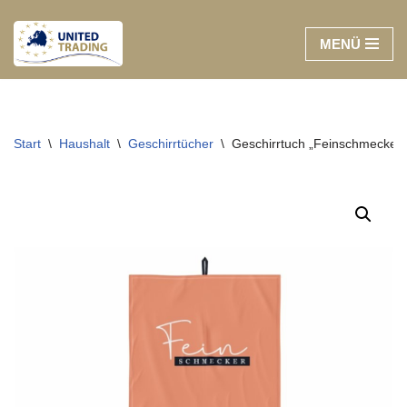
MENÜ
Zum
Inhalt
springen
Start
\
Haushalt
\
Geschirrtücher
\
Geschirrtuch „Feinschmecker“,