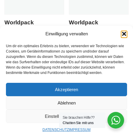
Worldpack
Worldpack
Doppelpack-
Taschenorganizer
Einwilligung verwalten
Adressanhänger
*schwarz
*sortiert
Um dir ein optimales Erlebnis zu bieten, verwenden wir Technologien wie
Du musst Dich
Cookies, um Geräteinformationen zu speichern und/oder darauf
Du musst Dich
hier anmelden
, bevor Du
zuzugreifen. Wenn du diesen Technologien zustimmst, können wir Daten
wie das Surfverhalten oder eindeutige IDs auf dieser Website verarbeiten.
hier anmelden
, bevor Du
Produkte kaufen kannst
EAN:
Wenn du deine Einwilligung nicht erteilst oder zurückziehst, können
Produkte kaufen kannst
4002282138828
bestimmte Merkmale und Funktionen beeinträchtigt werden.
Akzeptieren
Ablehnen
Einstellungen ansehen
Sie brauchen Hilfe??
Chatten Sie mit uns
DATENSCHUTZ
IMPRESSUM
Neve
| Präsentiert von
WordPress