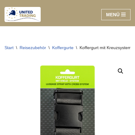
MENÜ
Zum
Inhalt
springen
Start
\
Reisezubehör
\
Koffergurte
\
Koffergurt mit Kreuzsystem,