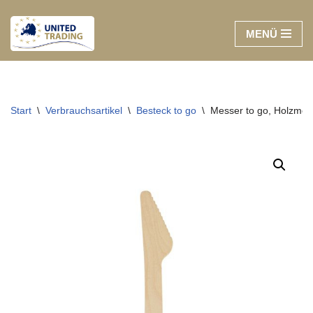
MENÜ
Zum
Inhalt
springen
Start
\
Verbrauchsartikel
\
Besteck to go
\
Messer to go, Holzmes