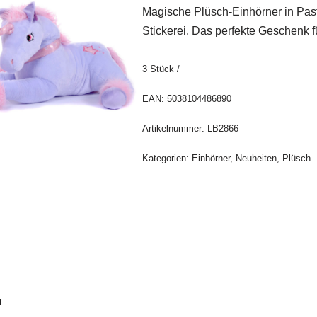
Magische Plüsch-Einhörner in Paste
Stickerei. Das perfekte Geschenk f
3
Stück
/
EAN:
5038104486890
Artikelnummer:
LB2866
Kategorien:
Einhörner
,
Neuheiten
,
Plüsch
n