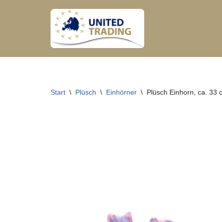
Zum
Inhalt
springen
Start
\
Plüsch
\
Einhörner
\
Plüsch Einhorn, ca. 33 cm