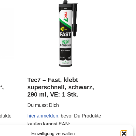
Tec7 – Fast, klebt
“,
superschnell, schwarz,
290 ml, VE: 1 Stk.
Du musst Dich
odukte
hier anmelden
, bevor Du Produkte
kaufen kannst
EAN:
5414195026052
Einwilligung verwalten