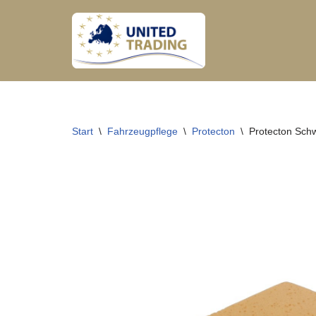
Zum
Inhalt
springen
Start
\
Fahrzeugpflege
\
Protecton
\
Protecton Sch