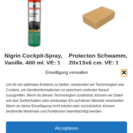
Nigrin Cockpit-Spray,
Protecton Schwamm,
Vanille, 400 ml, VE: 1
20x13x6 cm, VE: 1
Stk.
Stk.
Einwilligung verwalten
Du musst Dich
Du musst Dich
Um dir ein optimales Erlebnis zu bieten, verwenden wir Technologien wie
hier anmelden
, bevor Du
hier anmelden
, bevor Du
Cookies, um Geräteinformationen zu speichern und/oder darauf
zuzugreifen. Wenn du diesen Technologien zustimmst, können wir Daten
Produkte kaufen kannst
EAN:
Produkte kaufen kannst
EAN:
wie das Surfverhalten oder eindeutige IDs auf dieser Website verarbeiten.
4008153740626
8711293112319
Wenn du deine Einwilligung nicht erteilst oder zurückziehst, können
bestimmte Merkmale und Funktionen beeinträchtigt werden.
zzgl.
Versandkosten
zzgl.
Versandkosten
1
Stück
/
Akzeptieren