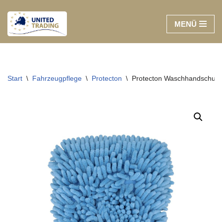
MENÜ
Zum
Inhalt
springen
Start
\
Fahrzeugpflege
\
Protecton
\
Protecton Waschhandschuh, C