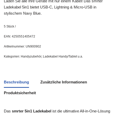
Laden Sie alle Ihre Geräte mit nur einem Kabel! Das smrter
Ladekabel 5in1 bietet USB-C, Lightning & Micro-USB in
stylischem Navy Blue.
5
Stück
/
EAN:
4250551405472
Artikelnummer:
UN900902
Kategorien:
Handyzubehör
,
Ladekabel Handy/Tablet u.a.
Beschreibung
Zusätzliche Informationen
Produktsicherheit
Das
smrter 5in1 Ladekabel
ist die ultimative All-in-One-Lösung