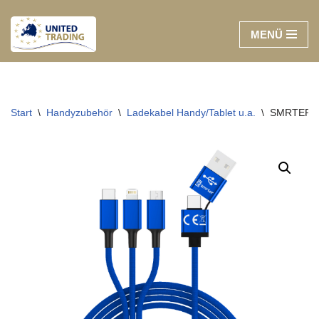
MENÜ
Zum
Inhalt
springen
Start
\
Handyzubehör
\
Ladekabel Handy/Tablet u.a.
\
SMRTER Lad