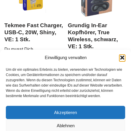
Tekmee Fast Charger,
Grundig In-Ear
USB-C, 20W, Shiny,
Kopfhörer, True
VE: 1 Stk.
Wireless, schwarz,
VE: 1 Stk.
Du musst Dich
Du musst Dich
Einwilligung verwalten
hier anmelden
, bevor Du
Produkte kaufen kannst
EAN:
hier anmelden
, bevor Du
Um dir ein optimales Erlebnis zu bieten, verwenden wir Technologien wie
3661075372415
Produkte kaufen kannst
EAN:
Cookies, um Geräteinformationen zu speichern und/oder darauf
8711252259864
zuzugreifen. Wenn du diesen Technologien zustimmst, können wir Daten
zzgl.
Versandkosten
wie das Surfverhalten oder eindeutige IDs auf dieser Website verarbeiten.
zzgl.
Versandkosten
Wenn du deine Einwilligung nicht erteilst oder zurückziehst, können
1
Stück
/
bestimmte Merkmale und Funktionen beeinträchtigt werden.
Akzeptieren
Ablehnen