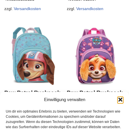
zzgl.
Versandkosten
zzgl.
Versandkosten
Paw Patrol Rucksack
Paw Patrol Rucksack
„Liberty“ mit lustigen
„Skye“ mit lustigen
Einwilligung verwalten
Plüschohren, ca. 8l
Plüschohren, ca. 8l
Um dir ein optimales Erlebnis zu bieten, verwenden wir Technologien wie
Du musst Dich
Du musst Dich
Cookies, um Geräteinformationen zu speichern und/oder darauf
zuzugreifen. Wenn du diesen Technologien zustimmst, können wir Daten
hier anmelden
, bevor Du
hier anmelden
, bevor Du
wie das Surfverhalten oder eindeutige IDs auf dieser Website verarbeiten.