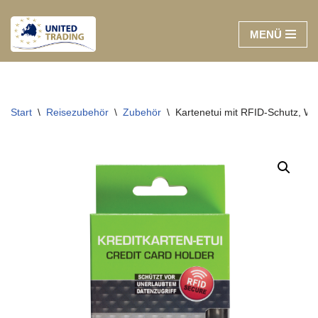
MENÜ
Zum
Inhalt
springen
Start
\
Reisezubehör
\
Zubehör
\
Kartenetui mit RFID-Schutz, Wo