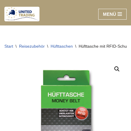
MENÜ
Zum
Inhalt
springen
Start
\
Reisezubehör
\
Hüfttaschen
\
Hüfttasche mit RFID-Schutz, 