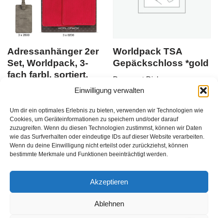
Adressanhänger 2er
Worldpack TSA
Set, Worldpack, 3-
Gepäckschloss *gold
fach farbl. sortiert,
Du musst Dich
VE: 12 Stk.
Einwilligung verwalten
hier anmelden
, bevor Du
Du musst Dich
Produkte kaufen kannst
EAN:
Um dir ein optimales Erlebnis zu bieten, verwenden wir Technologien wie
hier anmelden
, bevor Du
4002282061959
Cookies, um Geräteinformationen zu speichern und/oder darauf
zuzugreifen. Wenn du diesen Technologien zustimmst, können wir Daten
Produkte kaufen kannst
EAN:
wie das Surfverhalten oder eindeutige IDs auf dieser Website verarbeiten.
4002282144294
Wenn du deine Einwilligung nicht erteilst oder zurückziehst, können
bestimmte Merkmale und Funktionen beeinträchtigt werden.
zzgl.
Versandkosten
12
Stück
/
Akzeptieren
Ablehnen