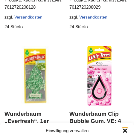
7612720208128
7612720208029
zzgl.
Versandkosten
zzgl.
Versandkosten
24
Stück
/
24
Stück
/
Wunderbaum
Wunderbaum Clip
„Everfresh“, 1er
Bubble Gum, VE: 4
Karte, VE: 24 Stk.
Stk.
Einwilligung verwalten