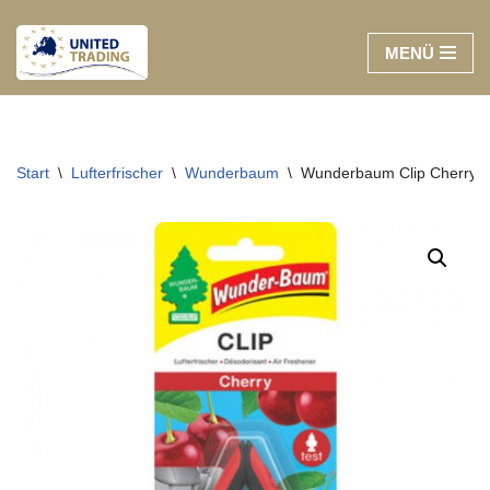
MENÜ
Zum
Inhalt
springen
Start
\
Lufterfrischer
\
Wunderbaum
\
Wunderbaum Clip Cherry, V