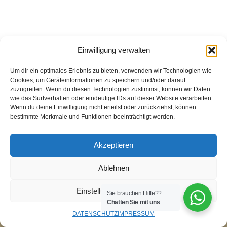
Einwilligung verwalten
Um dir ein optimales Erlebnis zu bieten, verwenden wir Technologien wie
Cookies, um Geräteinformationen zu speichern und/oder darauf
zuzugreifen. Wenn du diesen Technologien zustimmst, können wir Daten
wie das Surfverhalten oder eindeutige IDs auf dieser Website verarbeiten.
Wenn du deine Einwilligung nicht erteilst oder zurückziehst, können
bestimmte Merkmale und Funktionen beeinträchtigt werden.
Akzeptieren
Ablehnen
Einstellungen ansehen
Sie brauchen Hilfe??
Chatten Sie mit uns
DATENSCHUTZ
IMPRESSUM
Neve
| Präsentiert von
WordPress