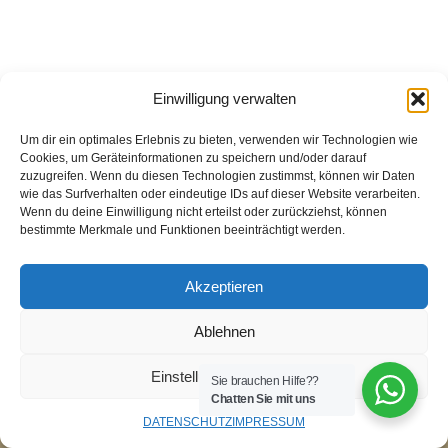
Einwilligung verwalten
Um dir ein optimales Erlebnis zu bieten, verwenden wir Technologien wie
Cookies, um Geräteinformationen zu speichern und/oder darauf
zuzugreifen. Wenn du diesen Technologien zustimmst, können wir Daten
wie das Surfverhalten oder eindeutige IDs auf dieser Website verarbeiten.
Wenn du deine Einwilligung nicht erteilst oder zurückziehst, können
bestimmte Merkmale und Funktionen beeinträchtigt werden.
Akzeptieren
Ablehnen
Einstellungen ansehen
Sie brauchen Hilfe??
Chatten Sie mit uns
DATENSCHUTZ
IMPRESSUM
Neve
| Präsentiert von
WordPress