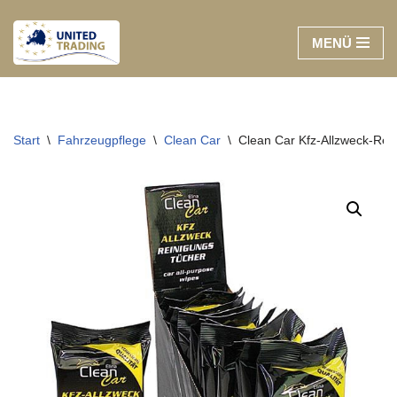
MENÜ
Zum
Inhalt
springen
Start
\
Fahrzeugpflege
\
Clean Car
\
Clean Car Kfz-Allzweck-Rein