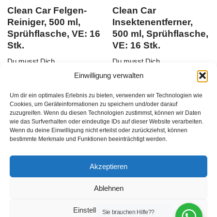
Clean Car Felgen-
Clean Car
Reiniger, 500 ml,
Insektenentferner,
Sprühflasche, VE: 16
500 ml, Sprühflasche,
Stk.
VE: 16 Stk.
Du musst Dich
Du musst Dich
Einwilligung verwalten
hier anmelden
, bevor Du
hier anmelden
, bevor Du
Produkte kaufen kannst
EAN:
Produkte kaufen kannst
EAN:
Um dir ein optimales Erlebnis zu bieten, verwenden wir Technologien wie
4326470426819
4326470450326
Cookies, um Geräteinformationen zu speichern und/oder darauf
zuzugreifen. Wenn du diesen Technologien zustimmst, können wir Daten
zzgl.
Versandkosten
zzgl.
Versandkosten
wie das Surfverhalten oder eindeutige IDs auf dieser Website verarbeiten.
Wenn du deine Einwilligung nicht erteilst oder zurückziehst, können
16
Stück
/
16
Stück
/
bestimmte Merkmale und Funktionen beeinträchtigt werden.
Akzeptieren
Ablehnen
Einstellungen ansehen
Sie brauchen Hilfe??