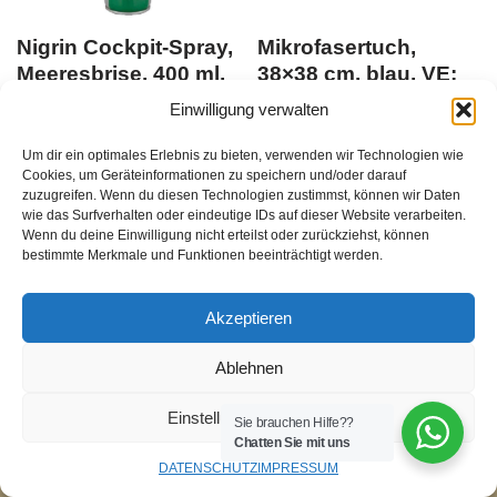
Nigrin Cockpit-Spray,
Mikrofasertuch,
Meeresbrise, 400 ml,
38×38 cm, blau, VE:
VE: 1 Stk.
20 Stk.
Einwilligung verwalten
Du musst Dich
Du musst Dich
Um dir ein optimales Erlebnis zu bieten, verwenden wir Technologien wie
hier anmelden
, bevor Du
hier anmelden
, bevor Du
Cookies, um Geräteinformationen zu speichern und/oder darauf
zuzugreifen. Wenn du diesen Technologien zustimmst, können wir Daten
Produkte kaufen kannst
EAN:
Produkte kaufen kannst
EAN:
wie das Surfverhalten oder eindeutige IDs auf dieser Website verarbeiten.
4008153741586
4044186436075
Wenn du deine Einwilligung nicht erteilst oder zurückziehst, können
bestimmte Merkmale und Funktionen beeinträchtigt werden.
zzgl.
Versandkosten
zzgl.
Versandkosten
20
Stück
/
Akzeptieren
Ablehnen
Einstellungen ansehen
Sie brauchen Hilfe??
Chatten Sie mit uns
DATENSCHUTZ
IMPRESSUM
Neve
| Präsentiert von
WordPress