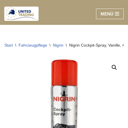
MENÜ
Zum
Inhalt
springen
Start
\
Fahrzeugpflege
\
Nigrin
\
Nigrin Cockpit-Spray, Vanille, 40