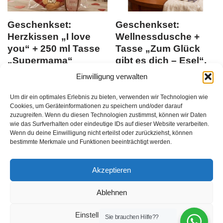
Geschenkset:
Geschenkset:
Herzkissen „I love
Wellnessdusche +
you“ + 250 ml Tasse
Tasse „Zum Glück
„Supermama“
gibt es dich – Esel“,
VE: 2 Stk.
Einwilligung verwalten
Du musst Dich
Du musst Dich
hier anmelden
, bevor Du
Um dir ein optimales Erlebnis zu bieten, verwenden wir Technologien wie
Produkte kaufen kannst
EAN:
hier anmelden
, bevor Du
Cookies, um Geräteinformationen zu speichern und/oder darauf
zuzugreifen. Wenn du diesen Technologien zustimmst, können wir Daten
4029069977010
Produkte kaufen kannst
EAN:
wie das Surfverhalten oder eindeutige IDs auf dieser Website verarbeiten.
4027268359478
Wenn du deine Einwilligung nicht erteilst oder zurückziehst, können
zzgl.
Versandkosten
bestimmte Merkmale und Funktionen beeinträchtigt werden.
zzgl.
Versandkosten
2
Stück
/
Akzeptieren
Ablehnen
Einstellungen ansehen
Sie brauchen Hilfe??