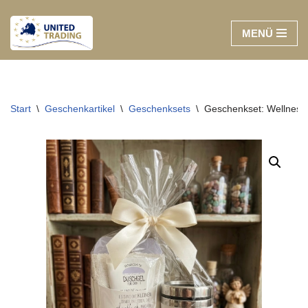
MENÜ
Zum
Inhalt
springen
Start
\
Geschenkartikel
\
Geschenksets
\
Geschenkset: Wellnessd